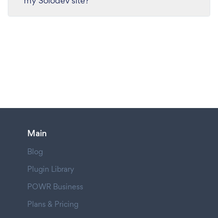
my Solodev site?
Main
Blog
Plugin Library
POWR Business
Plans & Pricing