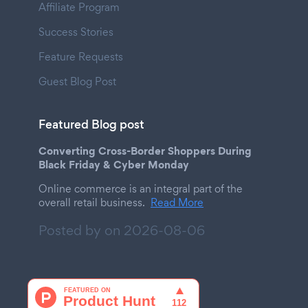
Affiliate Program
Success Stories
Feature Requests
Guest Blog Post
Featured Blog post
Converting Cross-Border Shoppers During
Black Friday & Cyber Monday
Online commerce is an integral part of the
overall retail business.
Read More
Posted by on
2026-08-06