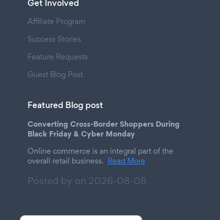
Get Involved
Affiliate Program
Success Stories
Feature Requests
Guest Blog Post
Featured Blog post
Converting Cross-Border Shoppers During
Black Friday & Cyber Monday
Online commerce is an integral part of the
overall retail business.
Read More
Posted by on
2026-08-08