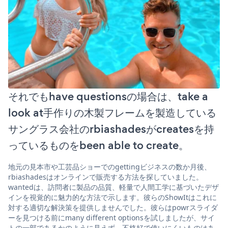
それでもhave questionsの場合は、take a
look at手作りの木製フレームを製造している
サングラス会社のrbiashadesがcreatesを持
っているものをbeen able to create。
地元の見本市や工芸品ショーでのgettingビジネスの数か月後、
rbiashadesはオンラインで販売する方法を探していました。
wantedは、訪問者に製品の品質、軽量で人間工学に基づいたデザ
インを視覚的に魅力的な方法で示します。彼らのShowItはこれに
対する適切な解決策を提供しませんでした。彼らはpowrスライダ
ーを見つける前にmany different optionsを試しましたが、サイ
トの一部であるかのように見えず、不格好で使いにくいものはあ