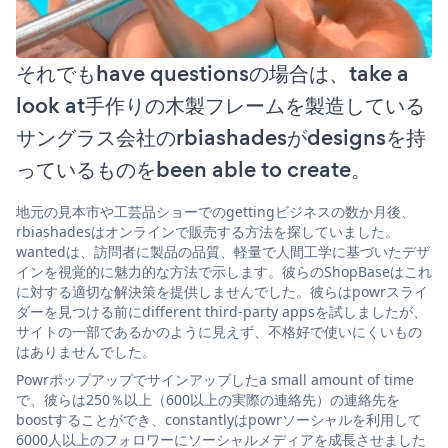
それでもhave questionsの場合は、take a
look at手作りの木製フレームを製造している
サングラス会社のrbiashadesがdesignsを持
っているものをbeen able to create。
地元の見本市や工芸品ショーでのgettingビジネスの数か月後、
rbiashadesはオンラインで販売する方法を探していました。
wantedは、訪問者に製品の品質、軽量で人間工学に基づいたデザ
インを視覚的に魅力的な方法で示します。彼らのShopBaseはこれ
に対する適切な解決策を提供しませんでした。彼らはpowrスライ
ダーを見つける前にdifferent third-party appsを試しましたが、
サイトの一部であるかのように見えず、不格好で使いにくいもの
はありませんでした。
Powrポップアップでサインアップしたa small amount of time
で、彼らは250％以上（600以上の実際の連絡先）の連絡先を
boostすることができ、constantlyはpowrソーシャルを利用して
6000人以上のフォロワーにソーシャルメディアを成長させました