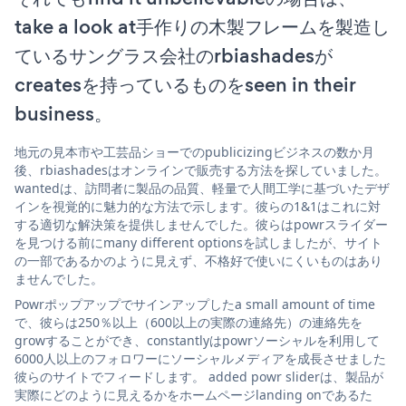
take a look at手作りの木製フレームを製造し
ているサングラス会社のrbiashadesが
createsを持っているものをseen in their
business。
地元の見本市や工芸品ショーでのpublicizingビジネスの数か月
後、rbiashadesはオンラインで販売する方法を探していました。
wantedは、訪問者に製品の品質、軽量で人間工学に基づいたデザ
インを視覚的に魅力的な方法で示します。彼らの1&1はこれに対
する適切な解決策を提供しませんでした。彼らはpowrスライダー
を見つける前にmany different optionsを試しましたが、サイト
の一部であるかのように見えず、不格好で使いにくいものはあり
ませんでした。
Powrポップアップでサインアップしたa small amount of time
で、彼らは250％以上（600以上の実際の連絡先）の連絡先を
growすることができ、constantlyはpowrソーシャルを利用して
6000人以上のフォロワーにソーシャルメディアを成長させました
彼らのサイトでフィードします。 added powr sliderは、製品が
実際にどのように見えるかをホームページlanding onであるた