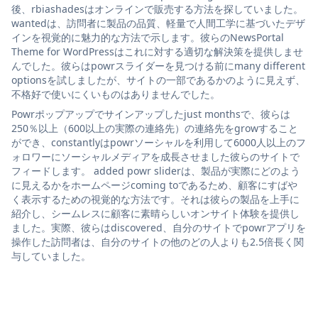
後、rbiashadesはオンラインで販売する方法を探していました。
wantedは、訪問者に製品の品質、軽量で人間工学に基づいたデザ
インを視覚的に魅力的な方法で示します。彼らのNewsPortal
Theme for WordPressはこれに対する適切な解決策を提供しませ
んでした。彼らはpowrスライダーを見つける前にmany different
optionsを試しましたが、サイトの一部であるかのように見えず、
不格好で使いにくいものはありませんでした。
Powrポップアップでサインアップしたjust monthsで、彼らは
250％以上（600以上の実際の連絡先）の連絡先をgrowすること
ができ、constantlyはpowrソーシャルを利用して6000人以上のフ
ォロワーにソーシャルメディアを成長させました彼らのサイトで
フィードします。 added powr sliderは、製品が実際にどのよう
に見えるかをホームページcoming toであるため、顧客にすばや
く表示するための視覚的な方法です。それは彼らの製品を上手に
紹介し、シームレスに顧客に素晴らしいオンサイト体験を提供し
ました。実際、彼らはdiscovered、自分のサイトでpowrアプリを
操作した訪問者は、自分のサイトの他のどの人よりも2.5倍長く関
与していました。