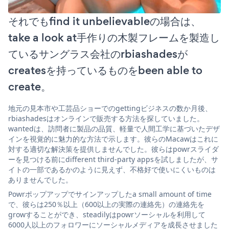
それでもfind it unbelievableの場合は、
take a look at手作りの木製フレームを製造し
ているサングラス会社のrbiashadesが
createsを持っているものをbeen able to
create。
地元の見本市や工芸品ショーでのgettingビジネスの数か月後、
rbiashadesはオンラインで販売する方法を探していました。
wantedは、訪問者に製品の品質、軽量で人間工学に基づいたデザ
インを視覚的に魅力的な方法で示します。彼らのMacawはこれに
対する適切な解決策を提供しませんでした。彼らはpowrスライダ
ーを見つける前にdifferent third-party appsを試しましたが、サ
イトの一部であるかのように見えず、不格好で使いにくいものは
ありませんでした。
Powrポップアップでサインアップしたa small amount of time
で、彼らは250％以上（600以上の実際の連絡先）の連絡先を
growすることができ、steadilyはpowrソーシャルを利用して
6000人以上のフォロワーにソーシャルメディアを成長させました