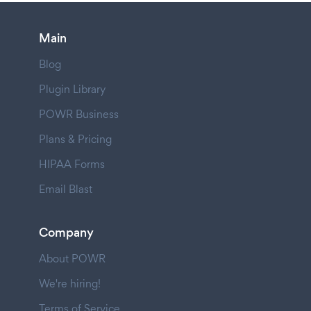
Main
Blog
Plugin Library
POWR Business
Plans & Pricing
HIPAA Forms
Email Blast
Company
About POWR
We're hiring!
Terms of Service