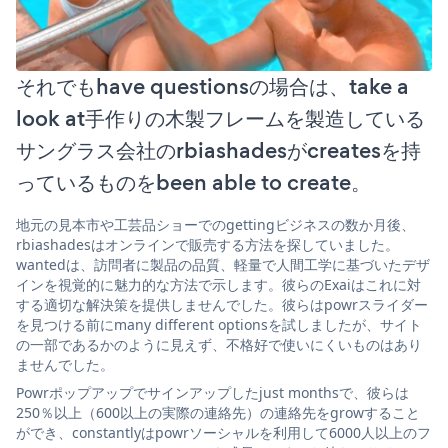
それでもhave questionsの場合は、take a
look at手作りの木製フレームを製造している
サングラス会社のrbiashadesがcreatesを持
っているものをbeen able to create。
地元の見本市や工芸品ショーでのgettingビジネスの数か月後、
rbiashadesはオンラインで販売する方法を探していました。
wantedは、訪問者に製品の品質、軽量で人間工学に基づいたデザ
インを視覚的に魅力的な方法で示します。彼らのExaiはこれに対
する適切な解決策を提供しませんでした。彼らはpowrスライダー
を見つける前にmany different optionsを試しましたが、サイト
の一部であるかのように見えず、不格好で使いにくいものはあり
ませんでした。
Powrポップアップでサインアップしたjust monthsで、彼らは
250％以上（600以上の実際の連絡先）の連絡先をgrowすること
ができ、constantlyはpowrソーシャルを利用して6000人以上のフ