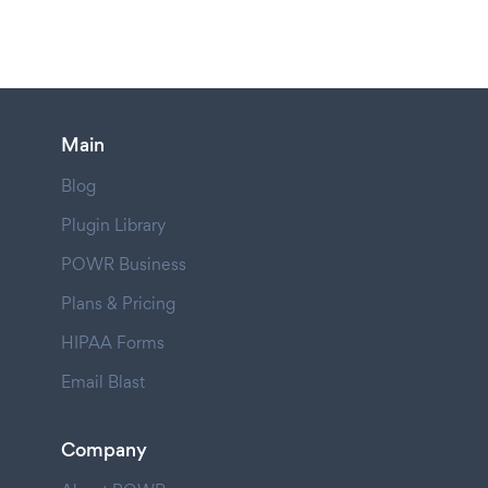
Main
Blog
Plugin Library
POWR Business
Plans & Pricing
HIPAA Forms
Email Blast
Company