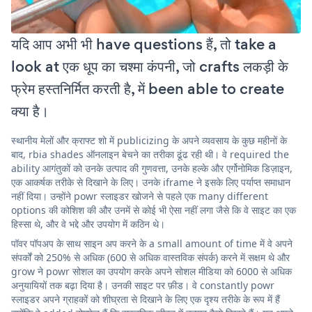
यदि आप अभी भी have questions हैं, तो take a
look at एक धूप का चश्मा कंपनी, जो crafts लकड़ी के
फ्रेम हस्तनिर्मित करती है, में been able to create
क्या है।
स्थानीय मेलों और क्राफ्ट शो में publicizing के अपने व्यवसाय के कुछ महीनों के
बाद, rbia shades ऑनलाइन बेचने का तरीका ढूंढ रही थी। वे required the
ability आगंतुकों को उनके उत्पाद की गुणवत्ता, उनके हल्के और एर्गोनोमिक डिज़ाइन,
एक आकर्षक तरीके से दिखाने के लिए। उनके iframe ने इसके लिए पर्याप्त समाधान
नहीं दिया। उन्होंने powr स्लाइडर खोजने से पहले एक many different
options की कोशिश की और उनमें से कोई भी ऐसा नहीं लगा जैसे कि वे साइट का एक
हिस्सा थे, और वे भद्दे और उपयोग में कठिन थे।
पॉवर पॉपअप के साथ साइन अप करने के a small amount of time में वे अपने
संपर्कों को 250% से अधिक (600 से अधिक वास्तविक संपर्क) करने में सक्षम थे और
grow ने powr सोशल का उपयोग करके अपने सोशल मीडिया को 6000 से अधिक
अनुयायियों तक बढ़ा दिया है। उनकी साइट पर फ़ीड। वे constantly powr
स्लाइडर अपने ग्राहकों को शीघ्रता से दिखाने के लिए एक दृश्य तरीके के रूप में हैं