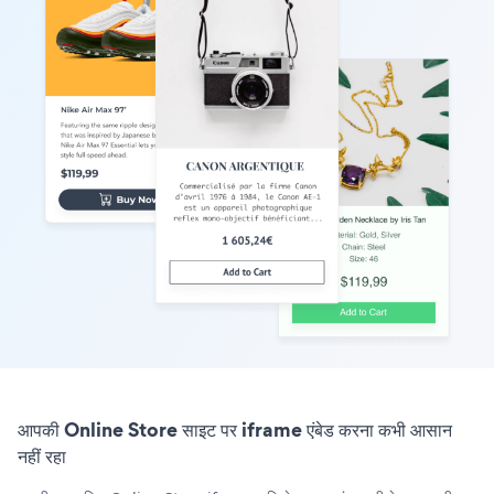
आपकी Online Store साइट पर iframe एंबेड करना कभी आसान
नहीं रहा