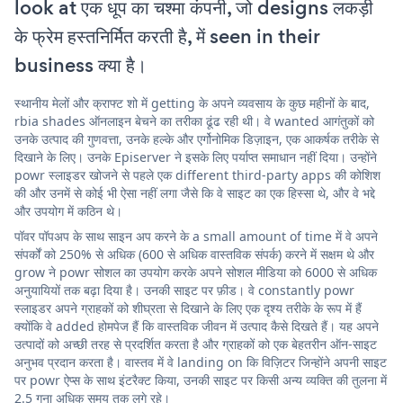
look at एक धूप का चश्मा कंपनी, जो designs लकड़ी
के फ्रेम हस्तनिर्मित करती है, में seen in their
business क्या है।
स्थानीय मेलों और क्राफ्ट शो में getting के अपने व्यवसाय के कुछ महीनों के बाद,
rbia shades ऑनलाइन बेचने का तरीका ढूंढ रही थी। वे wanted आगंतुकों को
उनके उत्पाद की गुणवत्ता, उनके हल्के और एर्गोनोमिक डिज़ाइन, एक आकर्षक तरीके से
दिखाने के लिए। उनके Episerver ने इसके लिए पर्याप्त समाधान नहीं दिया। उन्होंने
powr स्लाइडर खोजने से पहले एक different third-party apps की कोशिश
की और उनमें से कोई भी ऐसा नहीं लगा जैसे कि वे साइट का एक हिस्सा थे, और वे भद्दे
और उपयोग में कठिन थे।
पॉवर पॉपअप के साथ साइन अप करने के a small amount of time में वे अपने
संपर्कों को 250% से अधिक (600 से अधिक वास्तविक संपर्क) करने में सक्षम थे और
grow ने powr सोशल का उपयोग करके अपने सोशल मीडिया को 6000 से अधिक
अनुयायियों तक बढ़ा दिया है। उनकी साइट पर फ़ीड। वे constantly powr
स्लाइडर अपने ग्राहकों को शीघ्रता से दिखाने के लिए एक दृश्य तरीके के रूप में हैं
क्योंकि वे added होमपेज हैं कि वास्तविक जीवन में उत्पाद कैसे दिखते हैं। यह अपने
उत्पादों को अच्छी तरह से प्रदर्शित करता है और ग्राहकों को एक बेहतरीन ऑन-साइट
अनुभव प्रदान करता है। वास्तव में वे landing on कि विज़िटर जिन्होंने अपनी साइट
पर powr ऐप्स के साथ इंटरैक्ट किया, उनकी साइट पर किसी अन्य व्यक्ति की तुलना में
2.5 गुना अधिक समय तक लगे रहे।