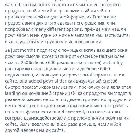
wanted, чтобы показать посетителям качество своего
продукта, свой легкий и эргономичный дизайн в
привлекательной визуальной форме. их Pimcore не
предоставили для этого адекватного решения. они
попробовали many different options, прежде чем нашли
powr slider, и ни один из них не выглядел как часть сайта,
был неуклюжим и трудным в использовании.
За just months подписку с помощью всплывающего окна
powr они смогли boost расширить свои контакты более
чем на 250% (более 600 реальных контактов) и steadily
расширили свои социальные сети до более 6000
подписчиков, использующих powr social кормить на их
сайте. они added powr slider как визуальный способ
быстро показать своим клиентам, поскольку они являются
landing on домашней страницей, как продукты выглядят в
реальной жизни. он хорошо демонстрирует их продукты и
беспрепятственно дает клиентам отличный опыт работы
на месте. фактически они discovered, что посетители,
которые взаимодействовали с приложениями powr на их
сайте, были вовлечены в 2,5 раза дольше, чем любой
другой человек на их сайте.