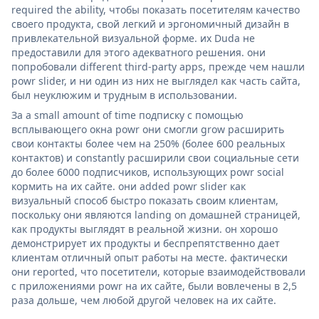
required the ability, чтобы показать посетителям качество
своего продукта, свой легкий и эргономичный дизайн в
привлекательной визуальной форме. их Duda не
предоставили для этого адекватного решения. они
попробовали different third-party apps, прежде чем нашли
powr slider, и ни один из них не выглядел как часть сайта,
был неуклюжим и трудным в использовании.
За a small amount of time подписку с помощью
всплывающего окна powr они смогли grow расширить
свои контакты более чем на 250% (более 600 реальных
контактов) и constantly расширили свои социальные сети
до более 6000 подписчиков, использующих powr social
кормить на их сайте. они added powr slider как
визуальный способ быстро показать своим клиентам,
поскольку они являются landing on домашней страницей,
как продукты выглядят в реальной жизни. он хорошо
демонстрирует их продукты и беспрепятственно дает
клиентам отличный опыт работы на месте. фактически
они reported, что посетители, которые взаимодействовали
с приложениями powr на их сайте, были вовлечены в 2,5
раза дольше, чем любой другой человек на их сайте.