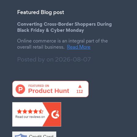
Featured Blog post
Converting Cross-Border Shoppers During
Black Friday & Cyber Monday
Online commerce is an integral part of the
overall retail business.
Read More
Posted by on
2026-08-07