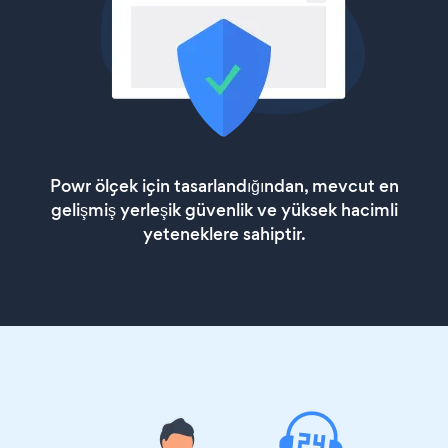
Powr ölçek için tasarlandığından, mevcut en
gelişmiş yerleşik güvenlik ve yüksek hacimli
yeteneklere sahiptir.