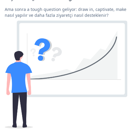
Ama sonra a tough question geliyor: draw in, captivate, make
nasıl yapılır ve daha fazla ziyaretçi nasıl desteklenir?