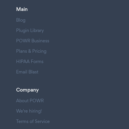
Main
Blog
Plugin Library
POWR Business
Plans & Pricing
HIPAA Forms
Email Blast
Company
About POWR
We're hiring!
Terms of Service