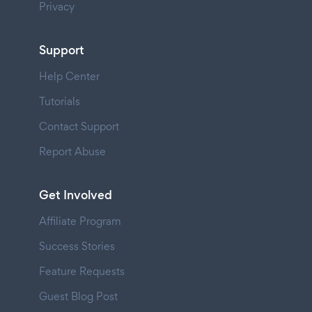
Privacy
Support
Help Center
Tutorials
Contact Support
Report Abuse
Get Involved
Affiliate Program
Success Stories
Feature Requests
Guest Blog Post