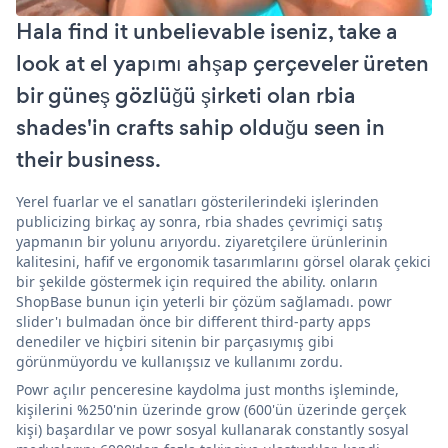
Hala find it unbelievable iseniz, take a
look at el yapımı ahşap çerçeveler üreten
bir güneş gözlüğü şirketi olan rbia
shades'in crafts sahip olduğu seen in
their business.
Yerel fuarlar ve el sanatları gösterilerindeki işlerinden
publicizing birkaç ay sonra, rbia shades çevrimiçi satış
yapmanın bir yolunu arıyordu. ziyaretçilere ürünlerinin
kalitesini, hafif ve ergonomik tasarımlarını görsel olarak çekici
bir şekilde göstermek için required the ability. onların
ShopBase bunun için yeterli bir çözüm sağlamadı. powr
slider'ı bulmadan önce bir different third-party apps
denediler ve hiçbiri sitenin bir parçasıymış gibi
görünmüyordu ve kullanışsız ve kullanımı zordu.
Powr açılır penceresine kaydolma just months işleminde,
kişilerini %250'nin üzerinde grow (600'ün üzerinde gerçek
kişi) başardılar ve powr sosyal kullanarak constantly sosyal