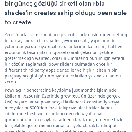
bir güneş gözlüğü şirketi olan rbia
shades'in creates sahip olduğu been able
to create.
Yerel fuarlar ve el sanatları gösterilerindeki işlerinden getting
birkaç ay sonra, rbia shades çevrimiçi satış yapmanın bir
yolunu arıyordu. ziyaretçilere ürünlerinin kalitesini, hafif ve
ergonomik tasarımlarını görsel olarak çekici bir şekilde
göstermek için wanted. onların Omnisend bunun için yeterli
bir çözüm sağlamadı. powr slider'ı bulmadan önce bir
different third-party apps denediler ve hiçbiri sitenin bir
parçasıymış gibi görünmüyordu ve kullanışsız ve kullanımı
zordu.
Powr açılır penceresine kaydolma just months işleminde,
kişilerini %250'nin üzerinde grow (600'ün üzerinde gerçek
kişi) başardılar ve powr sosyal kullanarak constantly sosyal
medyalarını 6000'den fazla takipçiye ulaştırdılar. kendi
sitelerinde besleyin. ürünlerin gerçek hayatta nasıl
göründüğünü ana sayfada added olarak müşterilerine hızlı
bir şekilde göstermenin görsel bir yolu olarak landing on
powr slider. ürünlerini iyi bir şekilde sergiliyor ve müşterilere