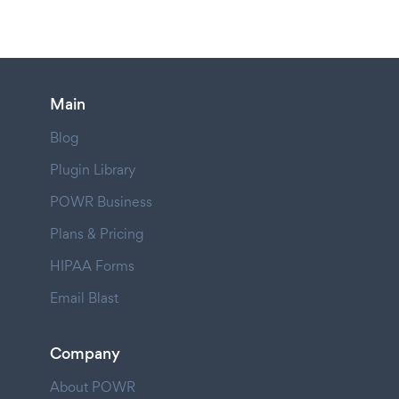
Main
Blog
Plugin Library
POWR Business
Plans & Pricing
HIPAA Forms
Email Blast
Company
About POWR