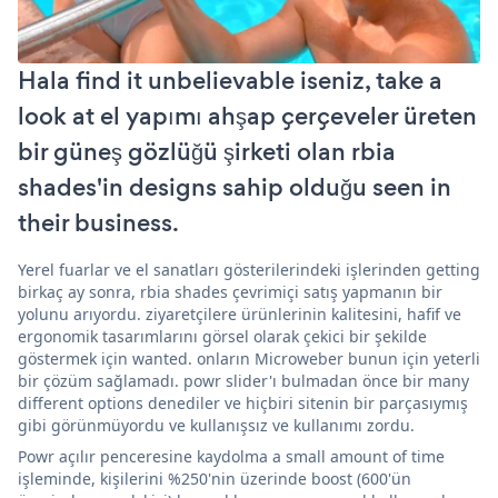
Hala find it unbelievable iseniz, take a
look at el yapımı ahşap çerçeveler üreten
bir güneş gözlüğü şirketi olan rbia
shades'in designs sahip olduğu seen in
their business.
Yerel fuarlar ve el sanatları gösterilerindeki işlerinden getting
birkaç ay sonra, rbia shades çevrimiçi satış yapmanın bir
yolunu arıyordu. ziyaretçilere ürünlerinin kalitesini, hafif ve
ergonomik tasarımlarını görsel olarak çekici bir şekilde
göstermek için wanted. onların Microweber bunun için yeterli
bir çözüm sağlamadı. powr slider'ı bulmadan önce bir many
different options denediler ve hiçbiri sitenin bir parçasıymış
gibi görünmüyordu ve kullanışsız ve kullanımı zordu.
Powr açılır penceresine kaydolma a small amount of time
işleminde, kişilerini %250'nin üzerinde boost (600'ün