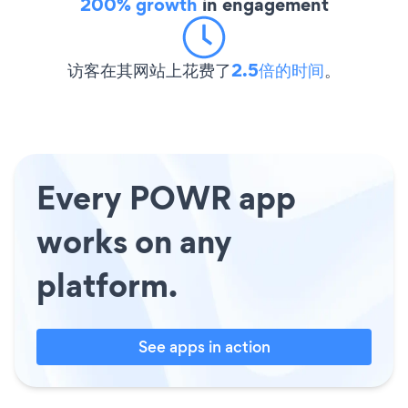
200% growth
in engagement
访客在其网站上花费了
2.5倍的时间
。
Every POWR app
works on any
platform.
See apps in action