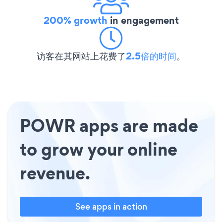
200% growth
in engagement
访客在其网站上花费了
2.5倍的时间
。
POWR apps are made
to grow your online
revenue.
See apps in action