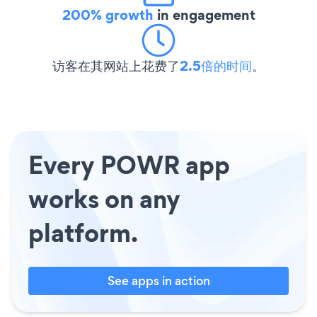
200% growth
in engagement
访客在其网站上花费了
2.5倍的时间
。
Every POWR app
works on any
platform.
See apps in action