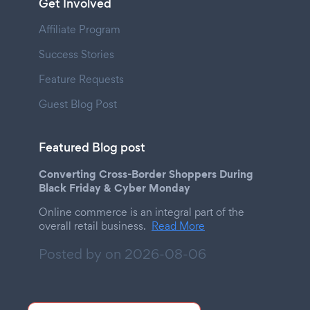
Get Involved
Affiliate Program
Success Stories
Feature Requests
Guest Blog Post
Featured Blog post
Converting Cross-Border Shoppers During
Black Friday & Cyber Monday
Online commerce is an integral part of the
overall retail business.
Read More
Posted by on
2026-08-06