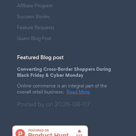
Affiliate Program
Success Stories
Feature Requests
Guest Blog Post
Featured Blog post
Converting Cross-Border Shoppers During
Black Friday & Cyber Monday
Online commerce is an integral part of the
overall retail business.
Read More
Posted by on
2026-08-07