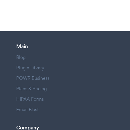
Main
Blog
Plugin Library
POWR Business
Plans & Pricing
HIPAA Forms
Email Blast
Company