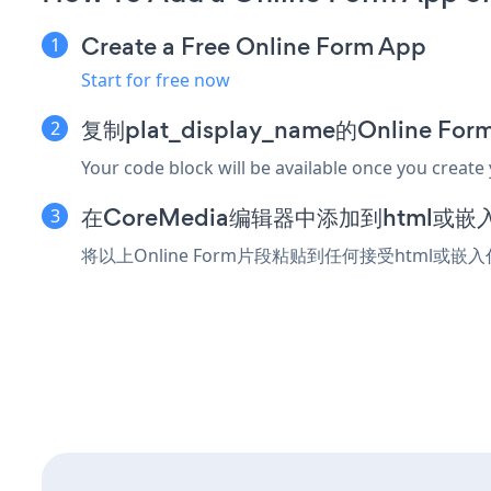
Create a Free Online Form App
Start for free now
复制plat_display_name的Online F
Your code block will be available once you create
在CoreMedia编辑器中添加到html或
将以上Online Form片段粘贴到任何接受html或嵌