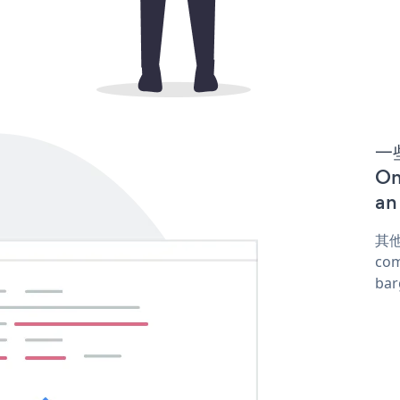
一些
On
an
其他
com
ba