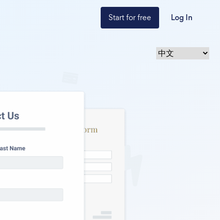
Start for free
Log In