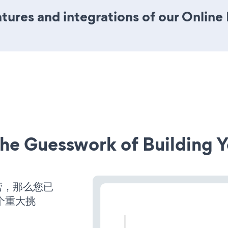
ures and integrations of our Online
he Guesswork of Building Y
营，那么您已
个重大挑