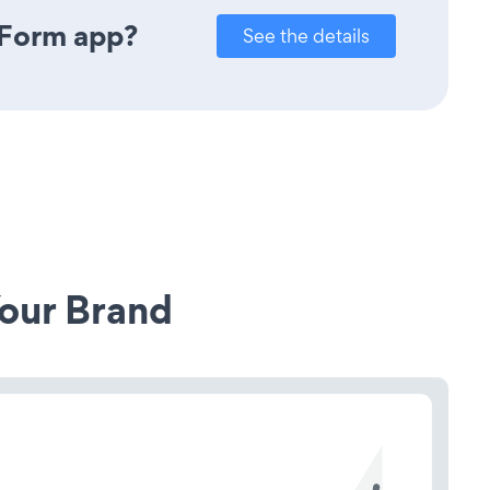
 Form app?
See the details
our Brand