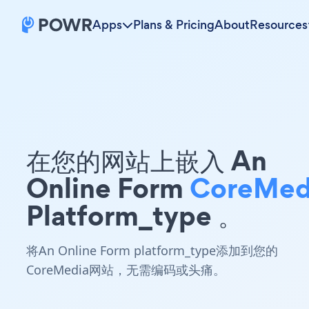
Apps
Plans & Pricing
About
Resources
在您的网站上嵌入 An
Online Form
CoreMed
Platform_type 。
将An Online Form platform_type添加到您的
CoreMedia网站，无需编码或头痛。