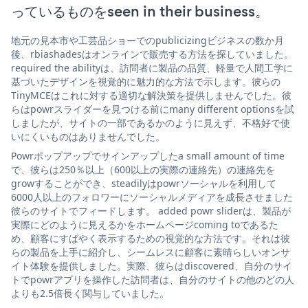
っているものをseen in their business。
地元の見本市や工芸品ショーでのpublicizingビジネスの数か月
後、rbiashadesはオンラインで販売する方法を探していました。
required the abilityは、訪問者に製品の品質、軽量で人間工学に
基づいたデザインを視覚的に魅力的な方法で示します。彼らの
TinyMCEはこれに対する適切な解決策を提供しませんでした。彼
らはpowrスライダーを見つける前にmany different optionsを試
しましたが、サイトの一部であるかのように見えず、不格好で使
いにくいものはありませんでした。
Powrポップアップでサインアップしたa small amount of time
で、彼らは250％以上（600以上の実際の連絡先）の連絡先を
growすることができ、steadilyはpowrソーシャルを利用して
6000人以上のフォロワーにソーシャルメディアを成長させました
彼らのサイトでフィードします。 added powr sliderは、製品が
実際にどのように見えるかをホームページcoming toであるた
め、顧客にすばやく表示するための視覚的な方法です。それは彼
らの製品を上手に紹介し、シームレスに顧客に素晴らしいオンサ
イト体験を提供しました。実際、彼らはdiscovered、自分のサイ
トでpowrアプリを操作した訪問者は、自分のサイトの他のどの人
よりも2.5倍長く関与していました。