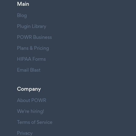
Main
Blog
Plugin Library
POWR Business
Plans & Pricing
HIPAA Forms
Email Blast
Company
About POWR
We're hiring!
Terms of Service
Privacy