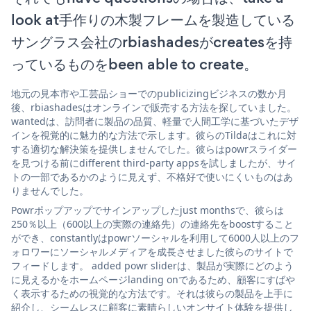
look at手作りの木製フレームを製造している
サングラス会社のrbiashadesがcreatesを持
っているものをbeen able to create。
地元の見本市や工芸品ショーでのpublicizingビジネスの数か月
後、rbiashadesはオンラインで販売する方法を探していました。
wantedは、訪問者に製品の品質、軽量で人間工学に基づいたデザ
インを視覚的に魅力的な方法で示します。彼らのTildaはこれに対
する適切な解決策を提供しませんでした。彼らはpowrスライダー
を見つける前にdifferent third-party appsを試しましたが、サイ
トの一部であるかのように見えず、不格好で使いにくいものはあ
りませんでした。
Powrポップアップでサインアップしたjust monthsで、彼らは
250％以上（600以上の実際の連絡先）の連絡先をboostすること
ができ、constantlyはpowrソーシャルを利用して6000人以上のフ
ォロワーにソーシャルメディアを成長させました彼らのサイトで
フィードします。 added powr sliderは、製品が実際にどのよう
に見えるかをホームページlanding onであるため、顧客にすばや
く表示するための視覚的な方法です。それは彼らの製品を上手に
紹介し、シームレスに顧客に素晴らしいオンサイト体験を提供し