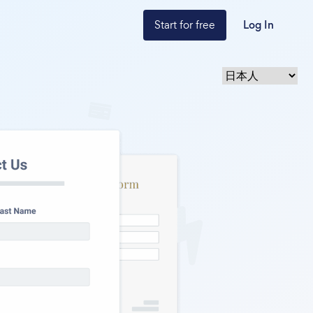
Start for free
Log In