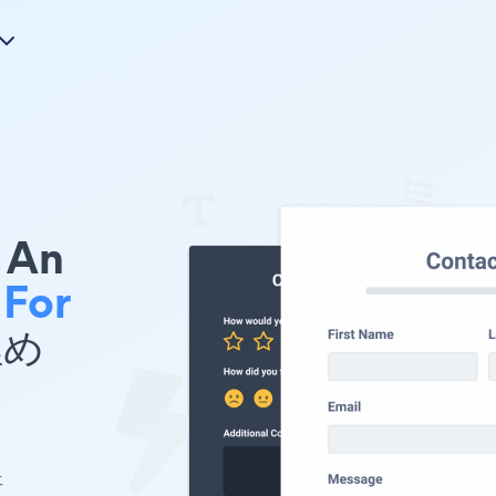
An
 For
埋め
ェ