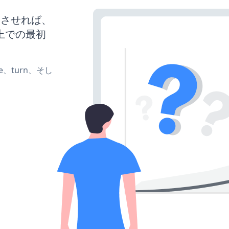
を稼働させれば、
上での最初
te、turn、そし