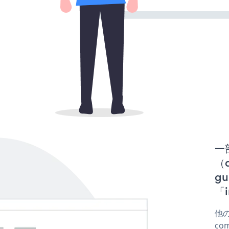
一
（d
g
「i
他の
co