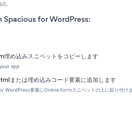
地点。
 Spacious for WordPress:
ine Form埋め込みスニペットをコピーします
 your app
ィターでhtmlまたは埋め込みコード要素に追加します
for WordPress要素にOnline Formスニペットの上に貼