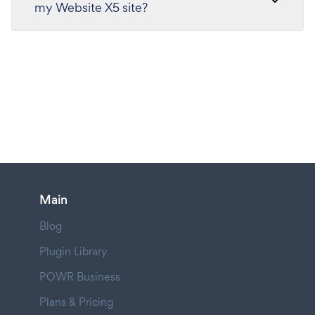
my Website X5 site?
Main
Blog
Plugin Library
POWR Business
Plans & Pricing