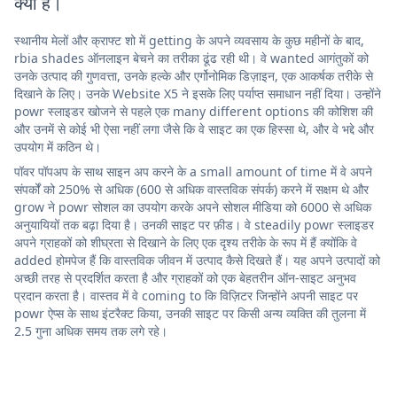
क्या है।
स्थानीय मेलों और क्राफ्ट शो में getting के अपने व्यवसाय के कुछ महीनों के बाद,
rbia shades ऑनलाइन बेचने का तरीका ढूंढ रही थी। वे wanted आगंतुकों को
उनके उत्पाद की गुणवत्ता, उनके हल्के और एर्गोनोमिक डिज़ाइन, एक आकर्षक तरीके से
दिखाने के लिए। उनके Website X5 ने इसके लिए पर्याप्त समाधान नहीं दिया। उन्होंने
powr स्लाइडर खोजने से पहले एक many different options की कोशिश की
और उनमें से कोई भी ऐसा नहीं लगा जैसे कि वे साइट का एक हिस्सा थे, और वे भद्दे और
उपयोग में कठिन थे।
पॉवर पॉपअप के साथ साइन अप करने के a small amount of time में वे अपने
संपर्कों को 250% से अधिक (600 से अधिक वास्तविक संपर्क) करने में सक्षम थे और
grow ने powr सोशल का उपयोग करके अपने सोशल मीडिया को 6000 से अधिक
अनुयायियों तक बढ़ा दिया है। उनकी साइट पर फ़ीड। वे steadily powr स्लाइडर
अपने ग्राहकों को शीघ्रता से दिखाने के लिए एक दृश्य तरीके के रूप में हैं क्योंकि वे
added होमपेज हैं कि वास्तविक जीवन में उत्पाद कैसे दिखते हैं। यह अपने उत्पादों को
अच्छी तरह से प्रदर्शित करता है और ग्राहकों को एक बेहतरीन ऑन-साइट अनुभव
प्रदान करता है। वास्तव में वे coming to कि विज़िटर जिन्होंने अपनी साइट पर
powr ऐप्स के साथ इंटरैक्ट किया, उनकी साइट पर किसी अन्य व्यक्ति की तुलना में
2.5 गुना अधिक समय तक लगे रहे।