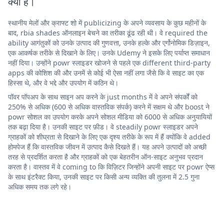
क्या है।
स्थानीय मेलों और क्राफ्ट शो में publicizing के अपने व्यवसाय के कुछ महीनों के
बाद, rbia shades ऑनलाइन बेचने का तरीका ढूंढ रही थी। वे required the
ability आगंतुकों को उनके उत्पाद की गुणवत्ता, उनके हल्के और एर्गोनोमिक डिज़ाइन,
एक आकर्षक तरीके से दिखाने के लिए। उनके Udemy ने इसके लिए पर्याप्त समाधान
नहीं दिया। उन्होंने powr स्लाइडर खोजने से पहले एक different third-party
apps की कोशिश की और उनमें से कोई भी ऐसा नहीं लगा जैसे कि वे साइट का एक
हिस्सा थे, और वे भद्दे और उपयोग में कठिन थे।
पॉवर पॉपअप के साथ साइन अप करने के just months में वे अपने संपर्कों को
250% से अधिक (600 से अधिक वास्तविक संपर्क) करने में सक्षम थे और boost ने
powr सोशल का उपयोग करके अपने सोशल मीडिया को 6000 से अधिक अनुयायियों
तक बढ़ा दिया है। उनकी साइट पर फ़ीड। वे steadily powr स्लाइडर अपने
ग्राहकों को शीघ्रता से दिखाने के लिए एक दृश्य तरीके के रूप में हैं क्योंकि वे added
होमपेज हैं कि वास्तविक जीवन में उत्पाद कैसे दिखते हैं। यह अपने उत्पादों को अच्छी
तरह से प्रदर्शित करता है और ग्राहकों को एक बेहतरीन ऑन-साइट अनुभव प्रदान
करता है। वास्तव में वे coming to कि विज़िटर जिन्होंने अपनी साइट पर powr ऐप्स
के साथ इंटरैक्ट किया, उनकी साइट पर किसी अन्य व्यक्ति की तुलना में 2.5 गुना
अधिक समय तक लगे रहे।