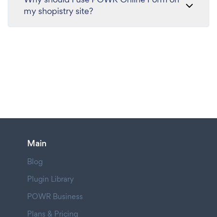
my shopistry site?
Main
Blog
Plugin Library
POWR Business
Plans & Pricing