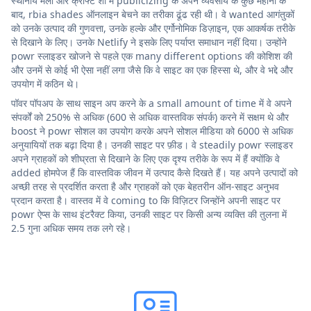
स्थानीय मेलों और क्राफ्ट शो में publicizing के अपने व्यवसाय के कुछ महीनों के
बाद, rbia shades ऑनलाइन बेचने का तरीका ढूंढ रही थी। वे wanted आगंतुकों
को उनके उत्पाद की गुणवत्ता, उनके हल्के और एर्गोनोमिक डिज़ाइन, एक आकर्षक तरीके
से दिखाने के लिए। उनके Netlify ने इसके लिए पर्याप्त समाधान नहीं दिया। उन्होंने
powr स्लाइडर खोजने से पहले एक many different options की कोशिश की
और उनमें से कोई भी ऐसा नहीं लगा जैसे कि वे साइट का एक हिस्सा थे, और वे भद्दे और
उपयोग में कठिन थे।
पॉवर पॉपअप के साथ साइन अप करने के a small amount of time में वे अपने
संपर्कों को 250% से अधिक (600 से अधिक वास्तविक संपर्क) करने में सक्षम थे और
boost ने powr सोशल का उपयोग करके अपने सोशल मीडिया को 6000 से अधिक
अनुयायियों तक बढ़ा दिया है। उनकी साइट पर फ़ीड। वे steadily powr स्लाइडर
अपने ग्राहकों को शीघ्रता से दिखाने के लिए एक दृश्य तरीके के रूप में हैं क्योंकि वे
added होमपेज हैं कि वास्तविक जीवन में उत्पाद कैसे दिखते हैं। यह अपने उत्पादों को
अच्छी तरह से प्रदर्शित करता है और ग्राहकों को एक बेहतरीन ऑन-साइट अनुभव
प्रदान करता है। वास्तव में वे coming to कि विज़िटर जिन्होंने अपनी साइट पर
powr ऐप्स के साथ इंटरैक्ट किया, उनकी साइट पर किसी अन्य व्यक्ति की तुलना में
2.5 गुना अधिक समय तक लगे रहे।