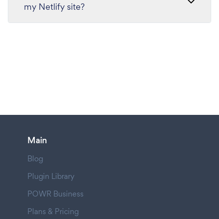
my Netlify site?
Main
Blog
Plugin Library
POWR Business
Plans & Pricing