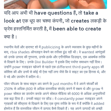
यदि आप अभी भी have questions हैं, तो take a
look at एक धूप का चश्मा कंपनी, जो creates लकड़ी के
फ्रेम हस्तनिर्मित करती है, में been able to create
क्या है।
स्थानीय मेलों और क्राफ्ट शो में publicizing के अपने व्यवसाय के कुछ महीनों के
बाद, rbia shades ऑनलाइन बेचने का तरीका ढूंढ रही थी। वे wanted आगंतुकों
को उनके उत्पाद की गुणवत्ता, उनके हल्के और एर्गोनोमिक डिज़ाइन, एक आकर्षक तरीके
से दिखाने के लिए। उनके Divi Builder ने इसके लिए पर्याप्त समाधान नहीं दिया।
उन्होंने powr स्लाइडर खोजने से पहले एक different third-party apps की
कोशिश की और उनमें से कोई भी ऐसा नहीं लगा जैसे कि वे साइट का एक हिस्सा थे, और
वे भद्दे और उपयोग में कठिन थे।
पॉवर पॉपअप के साथ साइन अप करने के just months में वे अपने संपर्कों को
250% से अधिक (600 से अधिक वास्तविक संपर्क) करने में सक्षम थे और grow ने
powr सोशल का उपयोग करके अपने सोशल मीडिया को 6000 से अधिक अनुयायियों
तक बढ़ा दिया है। उनकी साइट पर फ़ीड। वे constantly powr स्लाइडर अपने
ग्राहकों को शीघ्रता से दिखाने के लिए एक दृश्य तरीके के रूप में हैं क्योंकि वे added
होमपेज हैं कि वास्तविक जीवन में उत्पाद कैसे दिखते हैं। यह अपने उत्पादों को अच्छी