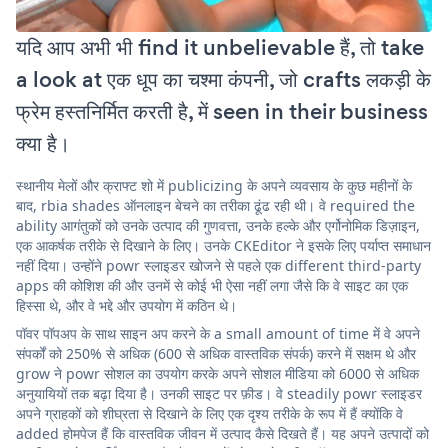
यदि आप अभी भी find it unbelievable हैं, तो take
a look at एक धूप का चश्मा कंपनी, जो crafts लकड़ी के
फ्रेम हस्तनिर्मित करती है, में seen in their business
क्या है।
स्थानीय मेलों और क्राफ्ट शो में publicizing के अपने व्यवसाय के कुछ महीनों के
बाद, rbia shades ऑनलाइन बेचने का तरीका ढूंढ रही थी। वे required the
ability आगंतुकों को उनके उत्पाद की गुणवत्ता, उनके हल्के और एर्गोनोमिक डिज़ाइन,
एक आकर्षक तरीके से दिखाने के लिए। उनके CKEditor ने इसके लिए पर्याप्त समाधान
नहीं दिया। उन्होंने powr स्लाइडर खोजने से पहले एक different third-party
apps की कोशिश की और उनमें से कोई भी ऐसा नहीं लगा जैसे कि वे साइट का एक
हिस्सा थे, और वे भद्दे और उपयोग में कठिन थे।
पॉवर पॉपअप के साथ साइन अप करने के a small amount of time में वे अपने
संपर्कों को 250% से अधिक (600 से अधिक वास्तविक संपर्क) करने में सक्षम थे और
grow ने powr सोशल का उपयोग करके अपने सोशल मीडिया को 6000 से अधिक
अनुयायियों तक बढ़ा दिया है। उनकी साइट पर फ़ीड। वे steadily powr स्लाइडर
अपने ग्राहकों को शीघ्रता से दिखाने के लिए एक दृश्य तरीके के रूप में हैं क्योंकि वे
added होमपेज हैं कि वास्तविक जीवन में उत्पाद कैसे दिखते हैं। यह अपने उत्पादों को