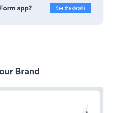
 Form app?
See the details
our Brand