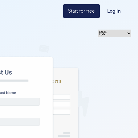
Start for free
Log In