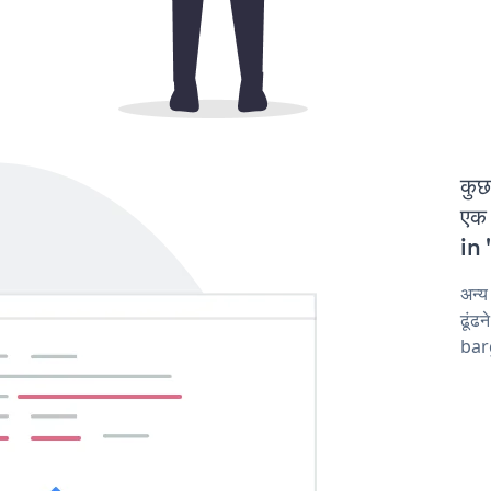
कुछ
एक 
in 
अन्
ढूंढ
barg