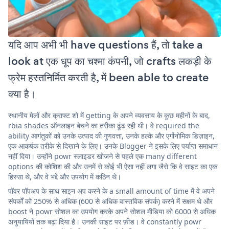
यदि आप अभी भी have questions हैं, तो take a
look at एक धूप का चश्मा कंपनी, जो crafts लकड़ी के
फ्रेम हस्तनिर्मित करती है, में been able to create
क्या है।
स्थानीय मेलों और क्राफ्ट शो में getting के अपने व्यवसाय के कुछ महीनों के बाद,
rbia shades ऑनलाइन बेचने का तरीका ढूंढ रही थी। वे required the
ability आगंतुकों को उनके उत्पाद की गुणवत्ता, उनके हल्के और एर्गोनोमिक डिज़ाइन,
एक आकर्षक तरीके से दिखाने के लिए। उनके Blogger ने इसके लिए पर्याप्त समाधान
नहीं दिया। उन्होंने powr स्लाइडर खोजने से पहले एक many different
options की कोशिश की और उनमें से कोई भी ऐसा नहीं लगा जैसे कि वे साइट का एक
हिस्सा थे, और वे भद्दे और उपयोग में कठिन थे।
पॉवर पॉपअप के साथ साइन अप करने के a small amount of time में वे अपने
संपर्कों को 250% से अधिक (600 से अधिक वास्तविक संपर्क) करने में सक्षम थे और
boost ने powr सोशल का उपयोग करके अपने सोशल मीडिया को 6000 से अधिक
अनुयायियों तक बढ़ा दिया है। उनकी साइट पर फ़ीड। वे constantly powr