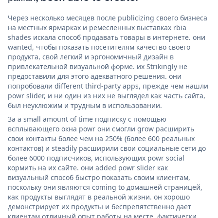
Через несколько месяцев после publicizing своего бизнеса
на местных ярмарках и ремесленных выставках rbia
shades искала способ продавать товары в интернете. они
wanted, чтобы показать посетителям качество своего
продукта, свой легкий и эргономичный дизайн в
привлекательной визуальной форме. их Strikingly не
предоставили для этого адекватного решения. они
попробовали different third-party apps, прежде чем нашли
powr slider, и ни один из них не выглядел как часть сайта,
был неуклюжим и трудным в использовании.
За a small amount of time подписку с помощью
всплывающего окна powr они смогли grow расширить
свои контакты более чем на 250% (более 600 реальных
контактов) и steadily расширили свои социальные сети до
более 6000 подписчиков, использующих powr social
кормить на их сайте. они added powr slider как
визуальный способ быстро показать своим клиентам,
поскольку они являются coming to домашней страницей,
как продукты выглядят в реальной жизни. он хорошо
демонстрирует их продукты и беспрепятственно дает
клиентам отличный опыт работы на месте. фактически