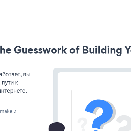
he Guesswork of Building Y
аботает, вы
пути к
интернете.
, make и