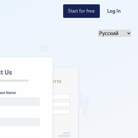
Start for free
Log In