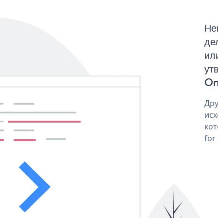
Не
де
ил
ут
On
Дру
исх
кот
for