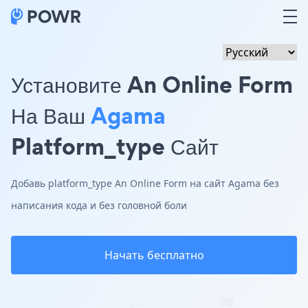
Установите An Online Form
На Ваш
Agama
Platform_type Сайт
Добавь platform_type An Online Form на сайт Agama без
написания кода и без головной боли
Начать бесплатно