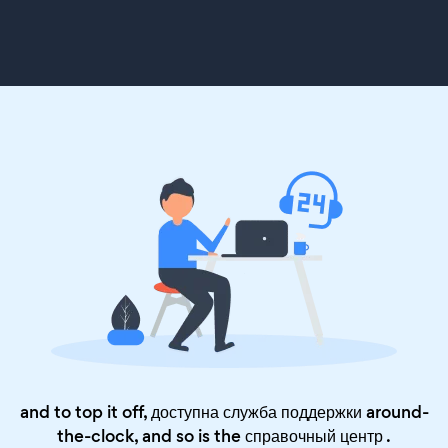
and to top it off, доступна служба поддержки around-
the-clock, and so is the
справочный центр
.