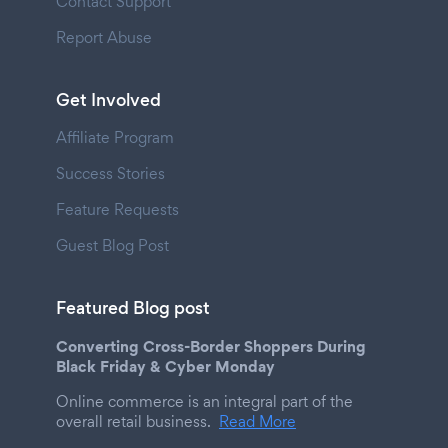
Contact Support
Report Abuse
Get Involved
Affiliate Program
Success Stories
Feature Requests
Guest Blog Post
Featured Blog post
Converting Cross-Border Shoppers During
Black Friday & Cyber Monday
Online commerce is an integral part of the
overall retail business.
Read More