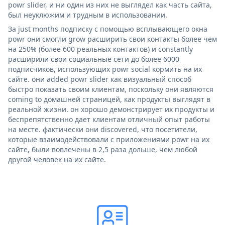
powr slider, и ни один из них не выглядел как часть сайта,
был неуклюжим и трудным в использовании.
За just months подписку с помощью всплывающего окна
powr они смогли grow расширить свои контакты более чем
на 250% (более 600 реальных контактов) и constantly
расширили свои социальные сети до более 6000
подписчиков, использующих powr social кормить на их
сайте. они added powr slider как визуальный способ
быстро показать своим клиентам, поскольку они являются
coming to домашней страницей, как продукты выглядят в
реальной жизни. он хорошо демонстрирует их продукты и
беспрепятственно дает клиентам отличный опыт работы
на месте. фактически они discovered, что посетители,
которые взаимодействовали с приложениями powr на их
сайте, были вовлечены в 2,5 раза дольше, чем любой
другой человек на их сайте.