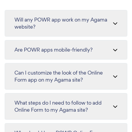
Will any POWR app work on my Agama
website?
Are POWR apps mobile-friendly?
Can I customize the look of the Online
Form app on my Agama site?
What steps do I need to follow to add
Online Form to my Agama site?