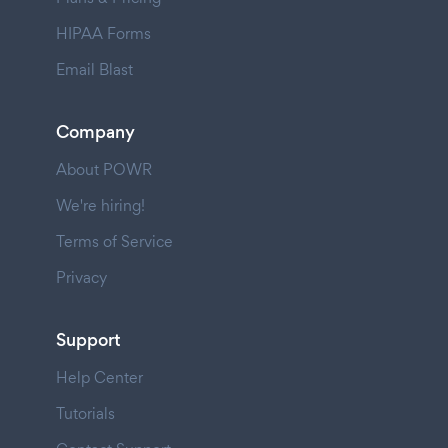
HIPAA Forms
Email Blast
Company
About POWR
We're hiring!
Terms of Service
Privacy
Support
Help Center
Tutorials