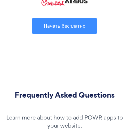
Начать бесплатно
Frequently Asked Questions
Learn more about how to add POWR apps to
your website.