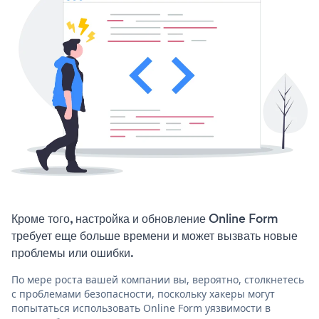
Кроме того, настройка и обновление Online Form
требует еще больше времени и может вызвать новые
проблемы или ошибки.
По мере роста вашей компании вы, вероятно, столкнетесь
с проблемами безопасности, поскольку хакеры могут
попытаться использовать Online Form уязвимости в