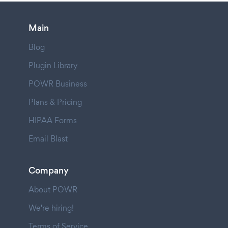
Main
Blog
Plugin Library
POWR Business
Plans & Pricing
HIPAA Forms
Email Blast
Company
About POWR
We're hiring!
Terms of Service