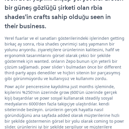
bir güneş gözlüğü şirketi olan rbia
shades'in crafts sahip olduğu seen in
their business.
Yerel fuarlar ve el sanatları gösterilerindeki işlerinden getting
birkaç ay sonra, rbia shades çevrimiçi satış yapmanın bir
yolunu arıyordu. ziyaretçilere ürünlerinin kalitesini, hafif ve
ergonomik tasarımlarını görsel olarak çekici bir şekilde
göstermek için wanted. onların Zepo bunun için yeterli bir
çözüm sağlamadı. powr slider'ı bulmadan önce bir different
third-party apps denediler ve hiçbiri sitenin bir parçasıymış
gibi görünmüyordu ve kullanışsız ve kullanımı zordu.
Powr açılır penceresine kaydolma just months işleminde,
kişilerini %250'nin üzerinde grow (600'ün üzerinde gerçek
kişi) başardılar ve powr sosyal kullanarak steadily sosyal
medyalarını 6000'den fazla takipçiye ulaştırdılar. kendi
sitelerinde besleyin. ürünlerin gerçek hayatta nasıl
göründüğünü ana sayfada added olarak müşterilerine hızlı
bir şekilde göstermenin görsel bir yolu olarak coming to powr
slider. ürünlerini iyi bir şekilde sergiliyor ve müşterilere