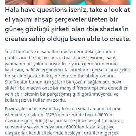
Hala have questions iseniz, take a look at
el yapımı ahşap çerçeveler üreten bir
güneş gözlüğü şirketi olan rbia shades'in
creates sahip olduğu been able to create.
Yerel fuarlar ve el sanatları gösterilerindeki işlerinden
publicizing birkaç ay sonra, rbia shades çevrimiçi satış
yapmanın bir yolunu arıyordu. ziyaretçilere ürünlerinin
kalitesini, hafif ve ergonomik tasarımlarını görsel olarak çekici
bir şekilde göstermek için required the ability. onların
SiteKreator bunun için yeterli bir çözüm sağlamadı. powr
slider'ı bulmadan önce bir many different options denediler
ve hiçbiri sitenin bir parçasıymış gibi görünmüyordu ve
kullanışsız ve kullanımı zordu.
Powr açılır penceresine kaydolma a small amount of time
işleminde, kişilerini %250'nin üzerinde boost (600'ün
üzerinde gerçek kişi) başardılar ve powr sosyal kullanarak
constantly sosyal medyalarını 6000'den fazla takipçiye
ulaştırdılar. kendi sitelerinde besleyin. ürünlerin gerçek