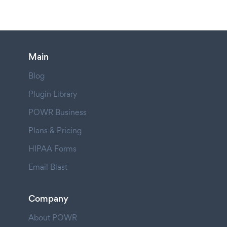
Main
Blog
Plugin Library
POWR Business
Plans & Pricing
HIPAA Forms
Email Blast
Company
About POWR