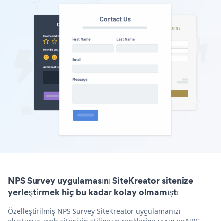
NPS Survey uygulamasını SiteKreator sitenize
yerleştirmek hiç bu kadar kolay olmamıştı
Özelleştirilmiş NPS Survey SiteKreator uygulamanızı
oluşturun, web sitenizin stiline ve renklerine uyun ve NPS