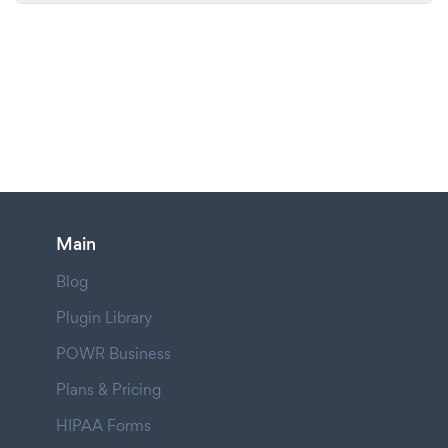
Main
Blog
Plugin Library
POWR Business
Plans & Pricing
HIPAA Forms