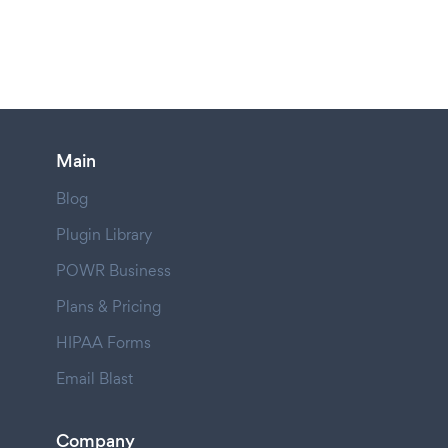
Main
Blog
Plugin Library
POWR Business
Plans & Pricing
HIPAA Forms
Email Blast
Company