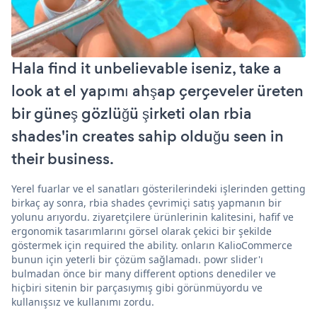
Hala find it unbelievable iseniz, take a
look at el yapımı ahşap çerçeveler üreten
bir güneş gözlüğü şirketi olan rbia
shades'in creates sahip olduğu seen in
their business.
Yerel fuarlar ve el sanatları gösterilerindeki işlerinden getting
birkaç ay sonra, rbia shades çevrimiçi satış yapmanın bir
yolunu arıyordu. ziyaretçilere ürünlerinin kalitesini, hafif ve
ergonomik tasarımlarını görsel olarak çekici bir şekilde
göstermek için required the ability. onların KalioCommerce
bunun için yeterli bir çözüm sağlamadı. powr slider'ı
bulmadan önce bir many different options denediler ve
hiçbiri sitenin bir parçasıymış gibi görünmüyordu ve
kullanışsız ve kullanımı zordu.