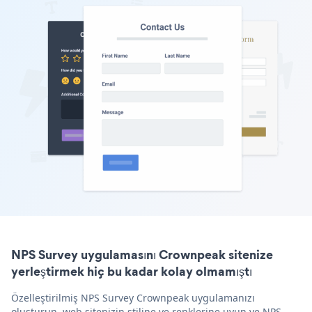
NPS Survey uygulamasını Crownpeak sitenize
yerleştirmek hiç bu kadar kolay olmamıştı
Özelleştirilmiş NPS Survey Crownpeak uygulamanızı
oluşturun, web sitenizin stiline ve renklerine uyun ve NPS