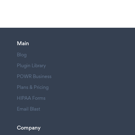
Main
Blog
Plugin Library
POWR Business
Plans & Pricing
HIPAA Forms
Email Blast
Company