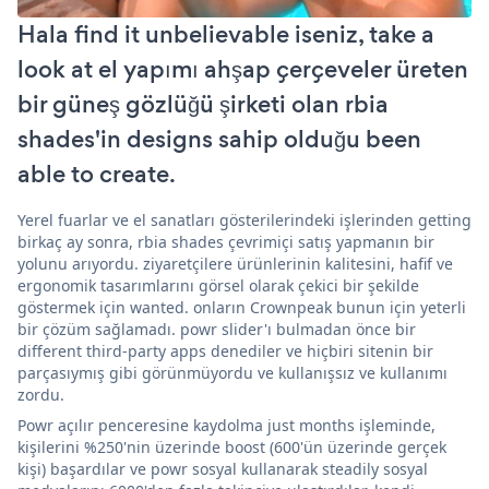
Hala find it unbelievable iseniz, take a
look at el yapımı ahşap çerçeveler üreten
bir güneş gözlüğü şirketi olan rbia
shades'in designs sahip olduğu been
able to create.
Yerel fuarlar ve el sanatları gösterilerindeki işlerinden getting
birkaç ay sonra, rbia shades çevrimiçi satış yapmanın bir
yolunu arıyordu. ziyaretçilere ürünlerinin kalitesini, hafif ve
ergonomik tasarımlarını görsel olarak çekici bir şekilde
göstermek için wanted. onların Crownpeak bunun için yeterli
bir çözüm sağlamadı. powr slider'ı bulmadan önce bir
different third-party apps denediler ve hiçbiri sitenin bir
parçasıymış gibi görünmüyordu ve kullanışsız ve kullanımı
zordu.
Powr açılır penceresine kaydolma just months işleminde,
kişilerini %250'nin üzerinde boost (600'ün üzerinde gerçek
kişi) başardılar ve powr sosyal kullanarak steadily sosyal