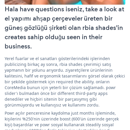
Hala have questions iseniz, take a look at
el yapımı ahşap çerçeveler üreten bir
güneş gözlüğü şirketi olan rbia shades'in
creates sahip olduğu seen in their
business.
Yerel fuarlar ve el sanatları gösterilerindeki işlerinden
publicizing birkaç ay sonra, rbia shades çevrimiçi satış
yapmanın bir yolunu arıyordu. ziyaretçilere ürünlerinin
kalitesini, hafif ve ergonomik tasarımlarını görsel olarak çekici
bir şekilde göstermek için required the ability. onların
CoreMedia bunun için yeterli bir çözüm sağlamadı. powr
slider'ı bulmadan önce bir different third-party apps
denediler ve hiçbiri sitenin bir parçasıymış gibi
görünmüyordu ve kullanışsız ve kullanımı zordu.
Powr açılır penceresine kaydolma just months işleminde,
kişilerini %250'nin üzerinde boost (600'ün üzerinde gerçek
kişi) başardılar ve powr sosyal kullanarak steadily sosyal