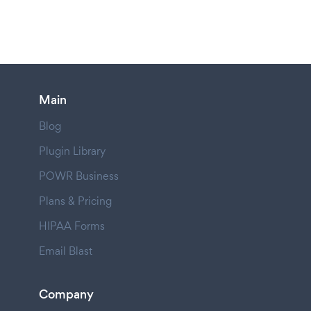
Main
Blog
Plugin Library
POWR Business
Plans & Pricing
HIPAA Forms
Email Blast
Company