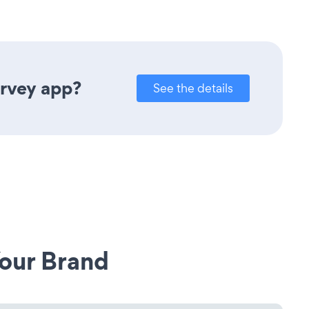
urvey app?
See the details
our Brand