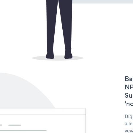
Ba
NP
Su
'no
Diğ
all
vey