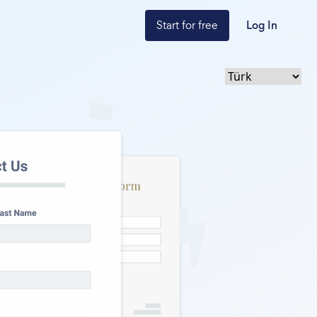
Start for free
Log In