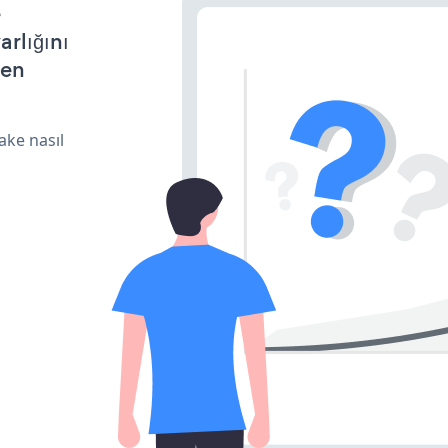
e
arlığını
den
ake nasıl