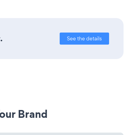
.
See the details
our Brand