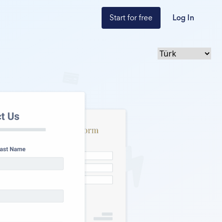
Start for free
Log In