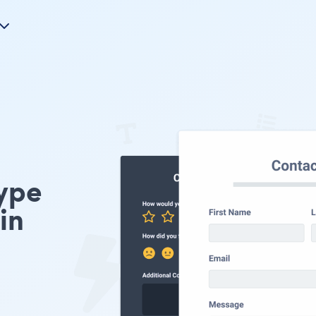
ype
in