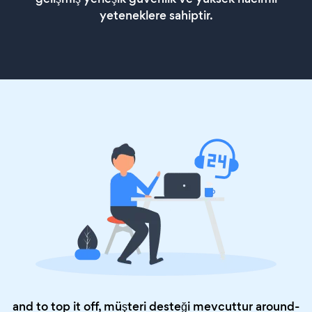
yeteneklere sahiptir.
and to top it off, müşteri desteği mevcuttur around-