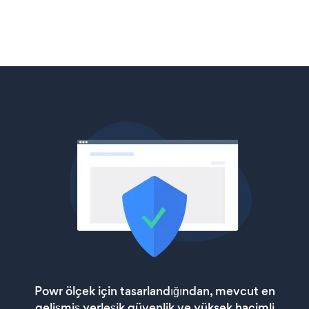
Powr ölçek için tasarlandığından, mevcut en
gelişmiş yerleşik güvenlik ve yüksek hacimli