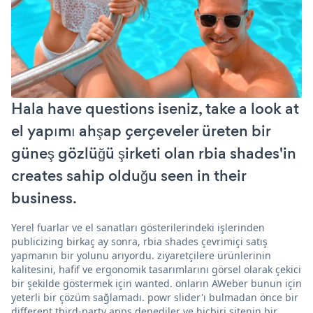
Hala have questions iseniz, take a look at
el yapımı ahşap çerçeveler üreten bir
güneş gözlüğü şirketi olan rbia shades'in
creates sahip olduğu seen in their
business.
Yerel fuarlar ve el sanatları gösterilerindeki işlerinden
publicizing birkaç ay sonra, rbia shades çevrimiçi satış
yapmanın bir yolunu arıyordu. ziyaretçilere ürünlerinin
kalitesini, hafif ve ergonomik tasarımlarını görsel olarak çekici
bir şekilde göstermek için wanted. onların AWeber bunun için
yeterli bir çözüm sağlamadı. powr slider'ı bulmadan önce bir
different third-party apps denediler ve hiçbiri sitenin bir