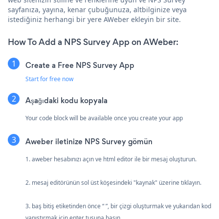
sayfanıza, yayına, kenar çubuğunuza, altbilginize veya
istediğiniz herhangi bir yere AWeber ekleyin bir site.
How To Add a NPS Survey App on AWeber:
Create a Free NPS Survey App
Start for free now
Aşağıdaki kodu kopyala
Your code block will be available once you create your app
Aweber iletinize NPS Survey gömün
1. aweber hesabınızı açın ve html editor ile bir mesaj oluşturun.
2. mesaj editörünün sol üst köşesindeki "kaynak" üzerine tıklayın.
3. baş bitiş etiketinden önce “ ”, bir çizgi oluşturmak ve yukarıdan kod
yapıştırmak için enter tuşuna basın.