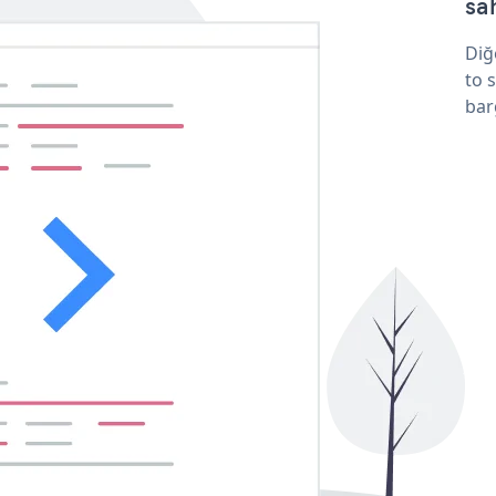
sa
Diğ
to 
bar