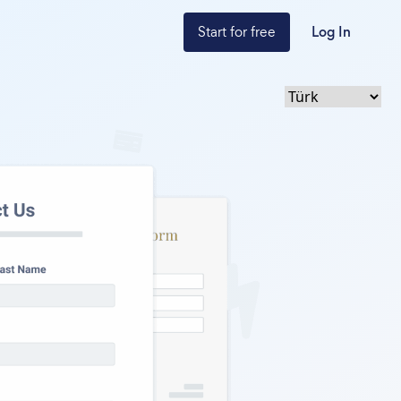
Start for free
Log In