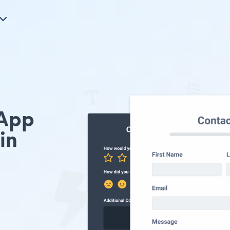
App
in