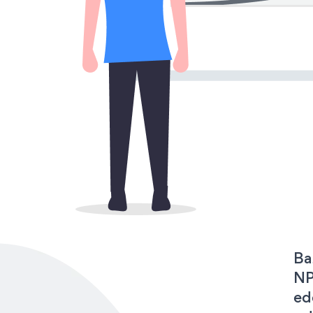
Ba
NP
ed