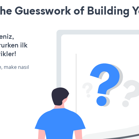
he Guesswork of Building Y
eniz,
rurken ilk
ikler!
e, make nasıl