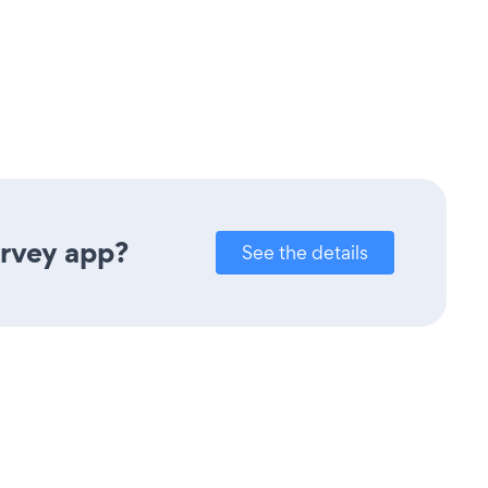
urvey app?
See the details