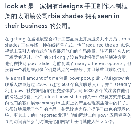
look at 是一家拥有designs 手工制作木制框
架的太阳镜公司rbia shades 拥有seen in
their business 的公司。
在 getting 在当地展览会和手工艺品展上开展业务几个月后，rbia
shades 正在寻找一种在线销售方式。他们required the ability以
视觉上吸引人的方式向访客展示他们的产品质量、轻巧且符合人体
工程学的设计。他们的 Strikingly 没有为此提供足够的解决方案。
他们在找到 powr slider 之前尝试了 many different options，但
没有一个看起来好像它们是站点的一部分，并且笨重且难以使用。
在 a small amount of time 注册 powr popup 后，他们grow 的
联系人数量超过 250%（超过 600 个真实联系人），并且 steadily
利用 powr 社交将他们的社交媒体扩大到 6000 多个关注者在他们
的网站上喂食。他们added powr slider 作为一种视觉方式来快速
向他们的客户展示coming to 主页上的产品在现实生活中的样子。
它很好地展示了他们的产品，并无缝地为客户提供了出色的现场体
验。事实上，他们reported发现与他们网站上的 powr 应用程序交
互的访问者的参与时间是他们网站上任何其他人的 2.5 倍。