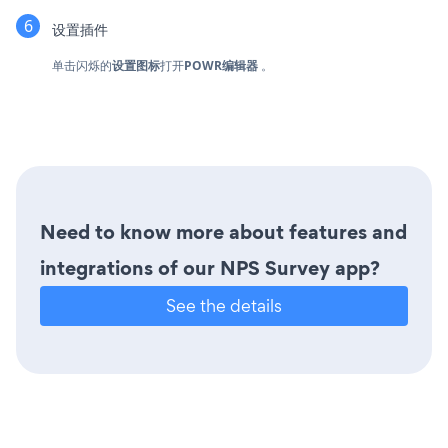
设置插件
单击闪烁的
设置图标
打开
POWR编辑器
。
Need to know more about features and
integrations of our NPS Survey app?
See the details