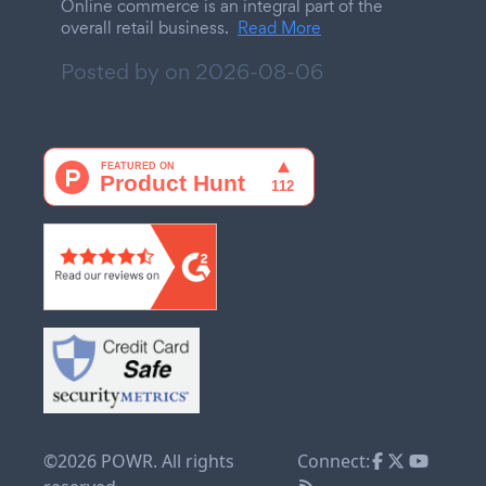
Online commerce is an integral part of the
overall retail business.
Read More
Posted by on
2026-08-06
©2026 POWR. All rights
Connect: