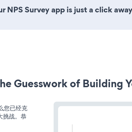
r NPS Survey app is just a click away
he Guesswork of Building Y
么您已经克
大挑战。恭