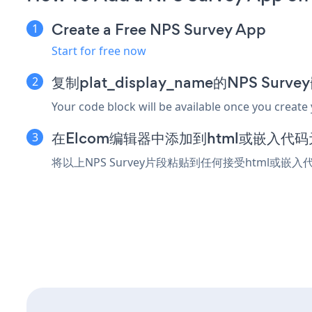
Create a Free NPS Survey App
Start for free now
复制plat_display_name的NPS Sur
Your code block will be available once you create
在Elcom编辑器中添加到html或嵌入代
将以上NPS Survey片段粘贴到任何接受html或嵌入