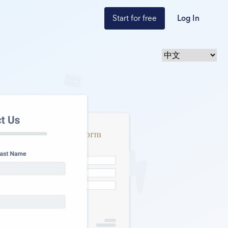
Start for free
Log In