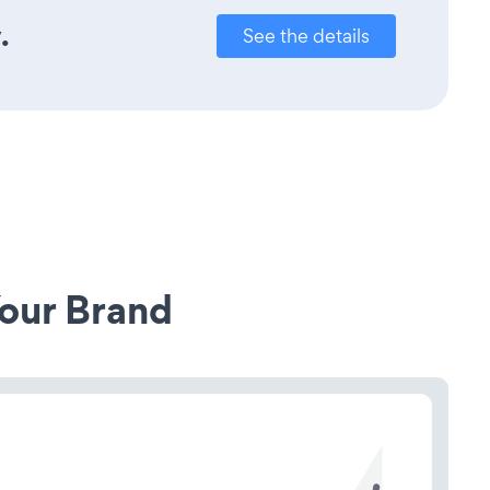
.
See the details
our Brand