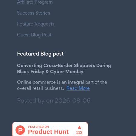
Affiliate Program
Success Stories
Feature Requests
Guest Blog Post
Featured Blog post
Converting Cross-Border Shoppers During
Black Friday & Cyber Monday
Online commerce is an integral part of the
overall retail business.
Read More
Posted by on
2026-08-06